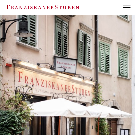
FranziskanerStuben