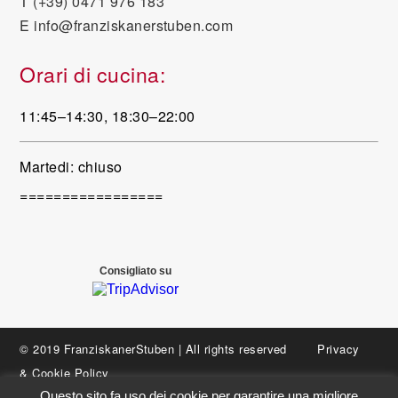
T
(+39) 0471 976 183
E
info@franziskanerstuben.com
Orari di cucina:
11:45–14:30, 18:30–22:00
Martedi: chiuso
=================
Consigliato su
© 2019 FranziskanerStuben | All rights reserved
Privacy
&
Cookie Policy
Questo sito fa uso dei cookie per garantire una migliore