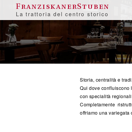
FranziskanerStuben
La trattoria del centro storico
Storia, centralità e trad
Qui dove confluiscono la
con specialità regionali 
Completamente ristrutt
offriamo una variegata 