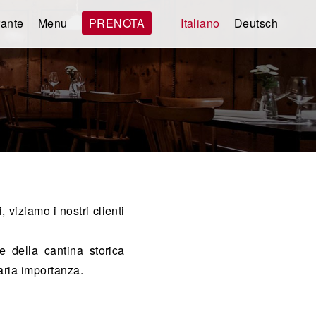
rante
Menu
PRENOTA
Italiano
Deutsch
 viziamo i nostri clienti
e della cantina storica
aria importanza.