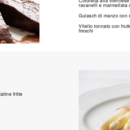
Cotoletta alla viennese 
ravanelli e marmellata di
Gulasch di manzo con c
Vitello tonnato con frut
freschi
atine fritte