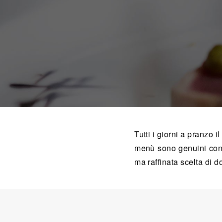
Tutti i giorni a pranzo i
menù sono genuini con i
ma raffinata scelta di do