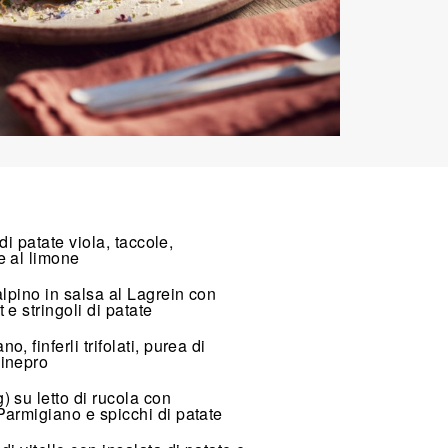
 di patate viola, taccole,
e al limone
alpino in salsa al Lagrein con
 e stringoli di patate
, finferli trifolati, purea di
ginepro
) su letto di rucola con
Parmigiano e spicchi di patate