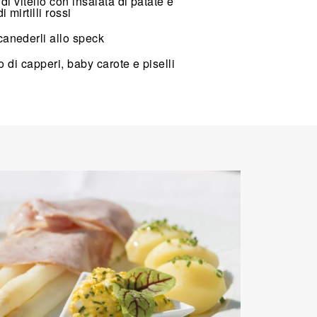
di vitello con insalata di patate e
 mirtilli rossi
anederli allo speck
to di capperi, baby carote e piselli