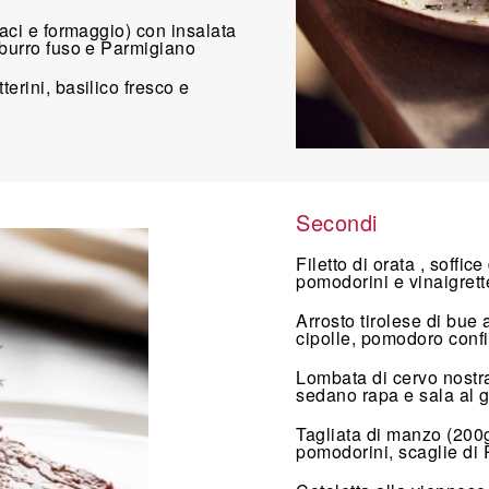
naci e formaggio) con insalata
 burro fuso e Parmigiano
erini, basilico fresco e
Secondi
Filetto di orata , soffice
pomodorini e vinaigrett
Arrosto tirolese di bue 
cipolle, pomodoro confit
Lombata di cervo nostrano
sedano rapa e sala al 
Tagliata di manzo (200g
pomodorini, scaglie di 