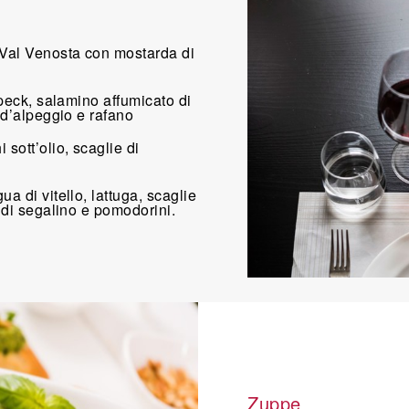
 Val Venosta con mostarda di
speck, salamino affumicato di
o d’alpeggio e rafano
 sott’olio, scaglie di
a di vitello, lattuga, scaglie
i di segalino e pomodorini.
Zuppe