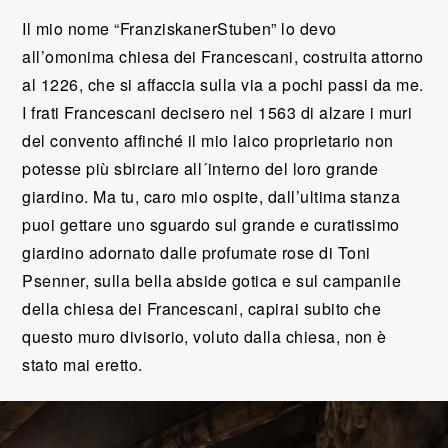
Il mio nome “FranziskanerStuben” lo devo
all’omonima chiesa dei Francescani, costruita attorno
al 1226, che si affaccia sulla via a pochi passi da me.
I frati Francescani decisero nel 1563 di alzare i muri
del convento affinché il mio laico proprietario non
potesse più sbirciare all´interno del loro grande
giardino. Ma tu, caro mio ospite, dall’ultima stanza
puoi gettare uno sguardo sul grande e curatissimo
giardino adornato dalle profumate rose di Toni
Psenner, sulla bella abside gotica e sul campanile
della chiesa dei Francescani, capirai subito che
questo muro divisorio, voluto dalla chiesa, non è
stato mai eretto.